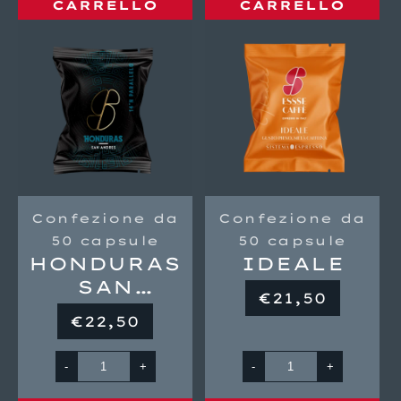
CARRELLO
CARRELLO
Confezione da
Confezione da
50 capsule
50 capsule
HONDURAS
IDEALE
SAN
Prezzo
€21,50
ANDRÉS
di
Prezzo
€22,50
listino
di
listino
-
+
-
+