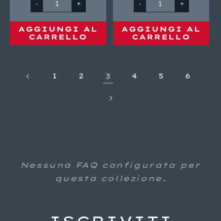
listino
-
+
-
+
A
AGGIUNGI AL
AGGIUNGI AL
CARRELLO
CARRELLO
1
2
3
4
5
6
Nessuna FAQ configurata per
questa collezione.